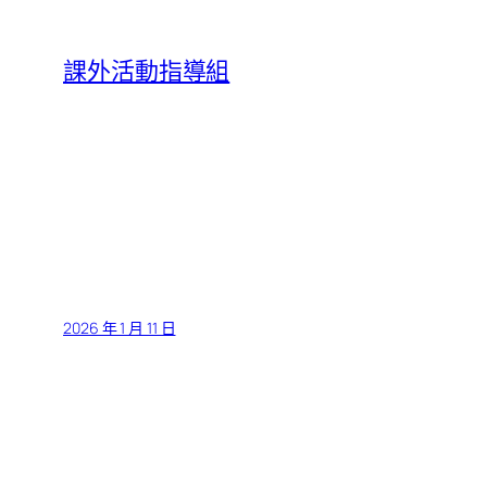
跳
至
課外活動指導組
主
要
內
容
2026 年 1 月 11 日